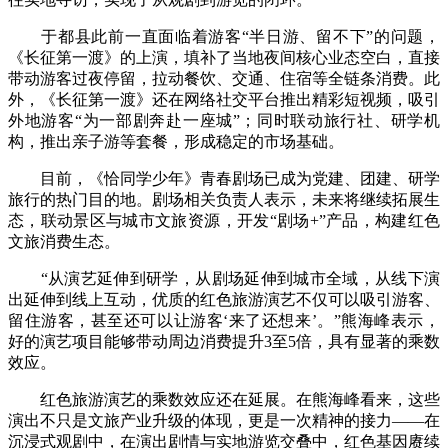
于都县此前一直面临着游客“半日游、留不下”的问题，
《长征第一渡》的上演，填补了当地夜间核心业态空白，直接
带动游客过夜停留，拉动餐饮、交通、住宿等全链条消费。此
外，《长征第一渡》还在网络社交平台推出精彩短视频，吸引
外地游客“为一部剧奔赴一座城”；同时联动旅行社、研学机
构，推出亲子游等套餐，形成稳定的市场基础。
目前，《恰同学少年》青春剧场已成为党建、团建、研学
旅行的热门目的地。剧场相关负责人表示，未来将继续拓展生
态，联动景区与城市文旅资源，开发“剧场+”产品，构建红色
文旅消费生态。
“从演艺延伸到研学，从剧场延伸到城市全域，从线下演
出延伸到线上互动，优质的红色旅游演艺不仅可以吸引游客、
留住游客，甚至还可以让游客‘来了还想来’。”熊海峰表示，
好的演艺项目能够带动周边消费提升3至5倍，具有显著的乘数
效应。
红色旅游演艺的乘数效应还在延展。在熊海峰看来，这些
演出不只是文旅产业升级的体现，更是一次精神的接力——在
沉浸式观剧中，在演出剧情与实地游览交叠中，红色基因赓续