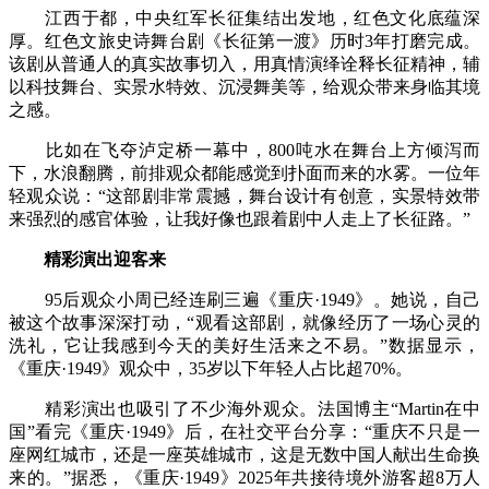
江西于都，中央红军长征集结出发地，红色文化底蕴深
厚。红色文旅史诗舞台剧《长征第一渡》历时3年打磨完成。
该剧从普通人的真实故事切入，用真情演绎诠释长征精神，辅
以科技舞台、实景水特效、沉浸舞美等，给观众带来身临其境
之感。
比如在飞夺泸定桥一幕中，800吨水在舞台上方倾泻而
下，水浪翻腾，前排观众都能感觉到扑面而来的水雾。一位年
轻观众说：“这部剧非常震撼，舞台设计有创意，实景特效带
来强烈的感官体验，让我好像也跟着剧中人走上了长征路。”
精彩演出迎客来
95后观众小周已经连刷三遍《重庆·1949》。她说，自己
被这个故事深深打动，“观看这部剧，就像经历了一场心灵的
洗礼，它让我感到今天的美好生活来之不易。”数据显示，
《重庆·1949》观众中，35岁以下年轻人占比超70%。
精彩演出也吸引了不少海外观众。法国博主“Martin在中
国”看完《重庆·1949》后，在社交平台分享：“重庆不只是一
座网红城市，还是一座英雄城市，这是无数中国人献出生命换
来的。”据悉，《重庆·1949》2025年共接待境外游客超8万人