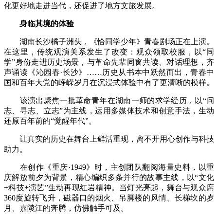
化更好地走进当代，还促进了地方文旅发展。
身临其境的体验
湖南长沙橘子洲头，《恰同学少年》青春剧场正在上演。
在这里，传统观演关系发生了改变：观众领取校服，以“同
学”身份走进历史场景，与革命先辈同窗共读、对话理想，齐
声诵读《沁园春·长沙》……历史从书本中跃然而出，青春中
国和百年大党的峥嵘岁月在沉浸式体验中有了更清晰的模样。
该演出聚焦一批革命青年在湖南一师的求学经历，以“问
志、寻志、立志”为主线，运用多媒体技术和创意手法，生动
还原百年前的“觉醒年代”。
让真实的历史在舞台上鲜活重现，离不开用心创作与科技
助力。
在创作《重庆·1949》时，主创团队翻阅海量史料，以重
庆解放前夕为背景，精心编织多条并行的故事主线，以“文化
+科技+演艺”生动再现红岩精神。当灯光亮起，舞台与观众席
360度旋转飞升，磁器口的烟火、吊脚楼的风情、长梯坎的岁
月、嘉陵江的奔腾，仿佛触手可及。