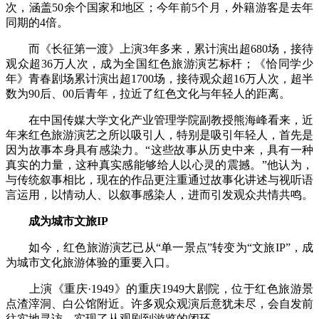
次，涵盖50余个国家和地区；今年前5个月，外籍游客是去年
同期的4倍。
而《长征第一渡》上演3年多来，累计演出超680场，接待
观众超36万人次，成为全国红色旅游演艺标杆；《恰同学少
年》青春剧场累计演出超1700场，接待观众超16万人次，超半
数为90后、00后青年，拉近了红色文化与年轻人的距离。
在中国传媒大学文化产业管理学院副教授熊海峰看来，近
年来红色旅游演艺之所以吸引人，特别是吸引年轻人，首先是
因为故事本身具有感染力。“这些故事从历史中来，具有一种
真实的力量，这种真实感能够给人以心灵的震撼。”他认为，
与传统叙事相比，现在的作品更注重通过故事化讲述与视听语
言运用，以情动人、以叙事感染人，进而引发观众共情共鸣。
成为城市文旅IP
如今，红色旅游演艺已从“单一景点”转变为“文旅IP”，成
为城市文化旅游体验的重要入口。
上演《重庆·1949》的重庆1949大剧院，位于红色旅游景
点渣滓洞、白公馆附近。许多观众观演后意犹未尽，会自发前
往实地寻访，实现了从观剧到游览的闭环。