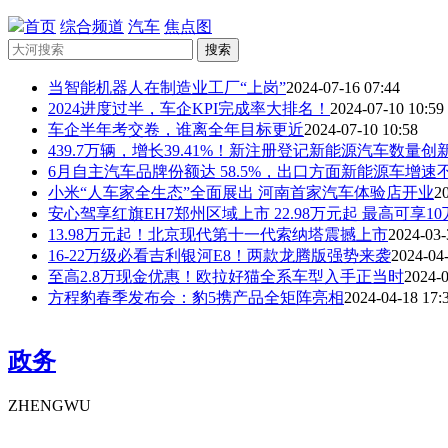
首页
综合频道
汽车
焦点图
搜索
当智能机器人在制造业工厂“上岗”
2024-07-16 07:44
2024进度过半，车企KPI完成率大排名！
2024-07-10 10:59
车企半年考交卷，谁离全年目标更近
2024-07-10 10:58
439.7万辆，增长39.41%！新注册登记新能源汽车数量创
6月自主汽车品牌份额达 58.5%，出口方面新能源车增速
小米“人车家全生态”全面展出 河南首家汽车体验店开业
2
安心驾享红旗EH7郑州区域上市 22.98万元起 最高可享10万.
13.98万元起！北京现代第十一代索纳塔震撼上市
2024-03-
16-22万级必看吉利银河E8！两款龙腾版强势来袭
2024-04-
至高2.8万现金优惠！欧拉好猫全系车型入手正当时
2024-0
方程豹春季发布会：豹5携产品全矩阵亮相
2024-04-18 17: