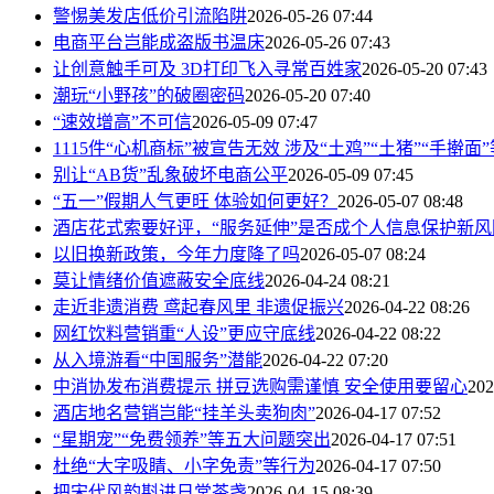
警惕美发店低价引流陷阱
2026-05-26 07:44
电商平台岂能成盗版书温床
2026-05-26 07:43
让创意触手可及 3D打印飞入寻常百姓家
2026-05-20 07:43
潮玩“小野孩”的破圈密码
2026-05-20 07:40
“速效增高”不可信
2026-05-09 07:47
1115件“心机商标”被宣告无效 涉及“土鸡”“土猪”“手擀面”
别让“AB货”乱象破坏电商公平
2026-05-09 07:45
“五一”假期人气更旺 体验如何更好？
2026-05-07 08:48
酒店花式索要好评，“服务延伸”是否成个人信息保护新风
以旧换新政策，今年力度降了吗
2026-05-07 08:24
莫让情绪价值遮蔽安全底线
2026-04-24 08:21
走近非遗消费 鸢起春风里 非遗促振兴
2026-04-22 08:26
网红饮料营销重“人设”更应守底线
2026-04-22 08:22
从入境游看“中国服务”潜能
2026-04-22 07:20
中消协发布消费提示 拼豆选购需谨慎 安全使用要留心
202
酒店地名营销岂能“挂羊头卖狗肉”
2026-04-17 07:52
“星期宠”“免费领养”等五大问题突出
2026-04-17 07:51
杜绝“大字吸睛、小字免责”等行为
2026-04-17 07:50
把宋代风韵斟进日常茶盏
2026-04-15 08:39