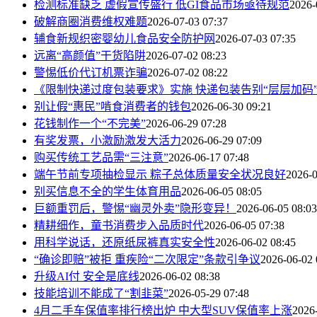
检测标准缺乏 虚假宣传盛行 低GI食品市场亟待规范
2026-
破解商圈消费维权难题
2026-07-03 07:37
辅食新规织密婴幼儿食品安全防护网
2026-07-03 07:35
远离“高颜值”干货陷阱
2026-07-02 08:23
警惕低价代订机票诈骗
2026-07-02 08:22
《限制快递过度包装要求》实施 快递包装告别“层层加码
别让假“惠民”啃食消费者的钱包
2026-06-30 09:21
花钱制作一个“不完美”
2026-06-29 07:28
有奖发票，小激励激发大活力
2026-06-29 07:09
购买传统工艺品需“三注意”
2026-06-17 07:48
端午节前专项抽检显示 粽子总体质量安全状况良好
2026-0
别买信息不全的学生体育用品
2026-06-05 08:05
巨额重罚后，警惕“幽灵外卖”隐形变异！
2026-06-05 08:03
精耕细作，童书消费步入品质时代
2026-06-05 07:38
用科学说话，还原纸尿裤真实安全性
2026-06-02 08:45
“确诊即赔”被拒 重疾险“二次限定”条款引争议
2026-06-02 
升级AI付 安全是底线
2026-06-02 08:38
技能培训不能成了“割韭菜”
2026-05-29 07:48
4月二手车保值率排行榜出炉 中大型SUV保值率上涨
2026