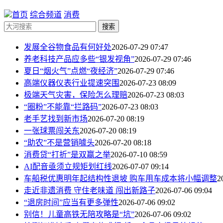
首页
综合频道
消费
搜索
发展全谷物食品有何好处
2026-07-29 07:47
养老科技产品应多些“银发视角”
2026-07-29 07:46
夏日“烟火气”点燃“夜经济”
2026-07-29 07:46
高端仪器仪表行业提速突围
2026-07-23 08:09
极端天气灾害，保险怎么理赔
2026-07-23 08:03
“圈粉”不能靠“拦路码”
2026-07-23 08:03
老手艺找到新市场
2026-07-20 08:19
一张球票闯关东
2026-07-20 08:19
“助农”不是营销噱头
2026-07-20 08:18
消费贷“打折”是双赢之举
2026-07-10 08:59
AI配音亟须立规矩划红线
2026-07-07 09:14
车船税优惠明年起结构性退坡 购车用车成本将小幅调整
2
走近非遗消费 守住老味道 闯出新路子
2026-07-06 09:04
“退房时间”应当有更多弹性
2026-07-06 09:02
别信！儿童高铁无陪攻略是“坑”
2026-07-06 09:02