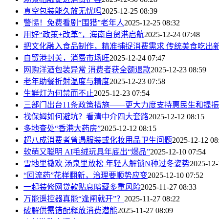
真空包装能久放无忧吗
2025-12-25 08:39
警惕！免费看剧“围猎”老年人
2025-12-25 08:32
用好“政策+改革”，海南自贸港启航
2025-12-24 07:48
把文化融入食品制作，精准捕捉消费需求 传统美食吃出
自贸港封关，消费市场旺
2025-12-24 07:47
网购洋酒包装异常 消费者获全额退款
2025-12-23 08:59
老年助餐折射温度与精度
2025-12-23 07:58
生鲜灯为何禁而不止
2025-12-23 07:54
三部门出台11条政策措施——更大力度支持惠民生和提
找保姆如何避坑？看清中介四大套路
2025-12-12 08:15
多地查处“香港大药房”
2025-12-12 08:15
超八成消费者曾遇服装或化妆用品卫生问题
2025-12-12 08
软萌又聪明 AI毛绒玩具年底出“爆品”
2025-12-10 07:54
雪地里撒欢 汤泉里放松 年轻人解锁N种过冬姿势
2025-12-
“回流药”花样翻新，治理要顺势应变
2025-12-10 07:52
一起装修网贷款贴息暗藏多重风险
2025-11-27 08:33
万能遥控器真能“逢闸就开”？
2025-11-27 08:22
破解供需错配释放消费潜能
2025-11-27 08:09