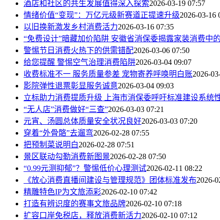
酒店和社区的共生发展值得深入探索
2026-03-19 07:57
情绪价值“变现”：万亿元级新赛道正提速升级
2026-03-16 
以旧换新激发乡村消费活力
2026-03-16 07:35
“免费设计”暗藏加价陷阱 安徽省消保委揭露家装消费中的
警惕节日消费火热下的供需错配
2026-03-06 07:50
给您提醒 警惕空气治理消费陷阱
2026-03-04 09:07
收费标准不一 服务质量参差 宠物寄养呼唤明白账
2026-03
影院弹性退票彰显服务诚意
2026-03-04 09:03
立标助力消费提质升级 上海市消保委呼吁标准建设系统
“无人店”消费做好“三查”
2026-03-03 07:21
元宵、汤圆总体质量安全状况良好
2026-03-03 07:20
穿着“外骨骼”去遛弯
2026-02-28 07:55
把预制菜说明白
2026-02-28 07:51
景区联动勾勒消费新图景
2026-02-28 07:50
“0.99元测抑郁”？警惕低价心理测试
2026-02-11 08:22
《放心消费直播间建设与管理规范》团体标准发布
2026-0
精雕特色IP为文旅添彩
2026-02-10 07:42
打造有辨识度的赛事文旅品牌
2026-02-10 07:18
扩容口岸免税店，释放消费新活力
2026-02-10 07:12