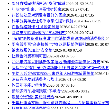
部分直播间热销白酒“身份”成谜
2026-01-30 08:52
年味“寄”出来，消费“跑”起来
2026-01-27 07:41
纠纷快处是对消费者最好的回应
2026-01-22 07:35
科学分类存放让冬季水果“冻龄”保鲜
2026-01-22 07:35
白银价格飙涨 注意投资风险
2026-01-22 07:34
网购重疾险如何避免“买易赔难”
2026-01-20 07:41
“海淘”退换货难解决 北京市消协发布跨境网购消费指引
2
厨房纸能否“亲密接触”食物 这两招帮你甄别
2026-01-20 07
给家政服务加上“安全垫”
2026-01-09 07:58
让绿色消费有利可图
2026-01-09 07:55
2026年汽车以旧换新政策落地 新能源车最高补2万元
2026-
医保商保“双目录”查询功能上线 哪些药品能报销一查即
平均涉诉金额超2500元 未成年人网游充值需警惕
2026-01-
消费券应发到消费者心坎上
2026-01-07 08:30
购票能不能少些套路
2026-01-07 08:16
新能源汽车如何跑赢“下半场”
2026-01-05 08:12
乐见“冷资源”实现消费热
2026-01-05 08:10
千年杜康承文脉，报业赋能启新程——龙历年酒新品发布
场景相融促进消费扩容
2025-12-30 08:28