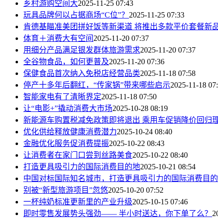
乡村游购空间大
2025-11-25 07:43
玩具品牌何以占据商场“C位”？
2025-11-25 07:33
肯德基瞄准美团拼好饭等新渠道 将推出多款平价套餐新
体育＋消费大有空间
2025-11-20 07:37
用细分产品满足银发群体旅游需求
2025-11-20 07:37
全谷物食品，如何更普及
2025-11-20 07:36
保健食品首次纳入免税店经营品类
2025-11-18 07:58
停产十多年后翻红，“传家锅”带来哪些启示
2025-11-18 07
智能家电有了清晰界定
2025-11-18 07:50
让“电影+”撬动消费大市场
2025-10-28 08:19
新能源车购置税减免政策即将退出 乘用车促销降价回归
优化供给释放健康消费潜力
2025-10-24 08:40
金融优化服务促消费提振
2025-10-22 08:43
让消费者在家门口尝到丝路美食
2025-10-22 08:40
打造更具吸引力的国际消费目的地
2025-10-21 08:54
中国对标国际知名城市，打造更具吸引力的国际消费目的
别被“新型旅游项目”忽悠
2025-10-20 07:52
一杯纯奶标准更新里的产业升级
2025-10-15 07:46
即时零售发展势头强劲—— 半小时送达，你下单了么？
2